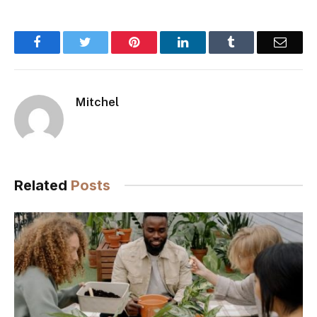
Facebook
Twitter
Pinterest
LinkedIn
Tumblr
Email
Mitchel
Related
Posts