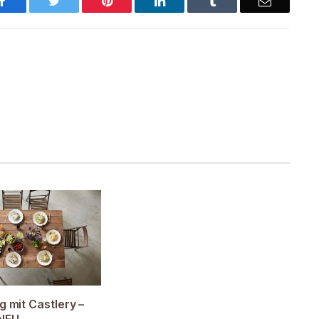
Facebook
Twitter
Pinterest
LinkedIn
Tumblr
Email
g mit Castlery –