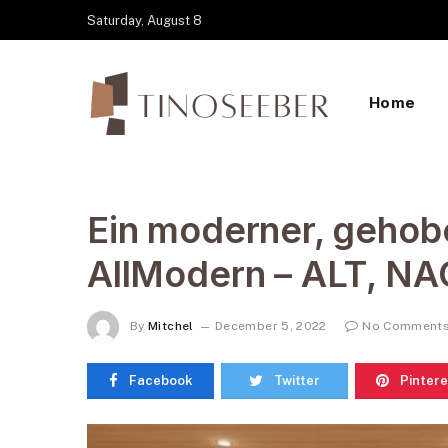
Saturday, August 8
Home
Ein moderner, gehob
AllModern – ALT, N
By
Mitchel
December 5, 2022
No Comment
Facebook
Twitter
Pintere