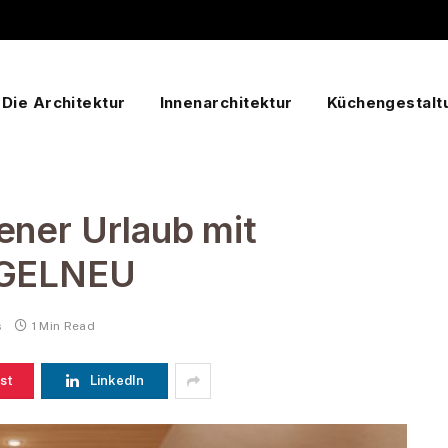
Die Architektur
Innenarchitektur
Küchengestalt
ener Urlaub mit
AGELNEU
s
1 Min Read
st
LinkedIn