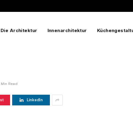
Die Architektur
Innenarchitektur
Küchengestalt
1 Min Read
st
LinkedIn