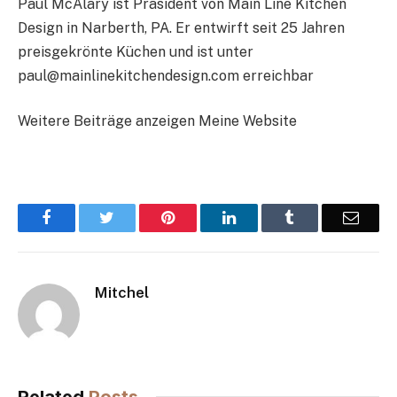
Paul McAlary ist Präsident von Main Line Kitchen
Design in Narberth, PA. Er entwirft seit 25 Jahren
preisgekrönte Küchen und ist unter
paul@mainlinekitchendesign.com erreichbar
Weitere Beiträge anzeigen Meine Website
Facebook
Twitter
Pinterest
LinkedIn
Tumblr
Email
Mitchel
Related
Posts